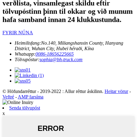
verðlista, vinsamlegast skildu eftir
tölvupóstinn þinn til okkar og við munum
hafa samband innan 24 klukkustunda.
FYRIR NÚNA
Heimilisfang:
No.140, Miliangshanxin County, Hanyang
District, Wuhan City, Hubei héraði, Kína
Whatsapp:
0086-18656225665
Tölvupóstur:
sophia@bh-truck.com
© Höfundarréttur - 2019-2022 : Allur réttur áskilinn.
Heitar vörur
-
Veftré
-
AMP farsíma
Senda tölvupóst
x