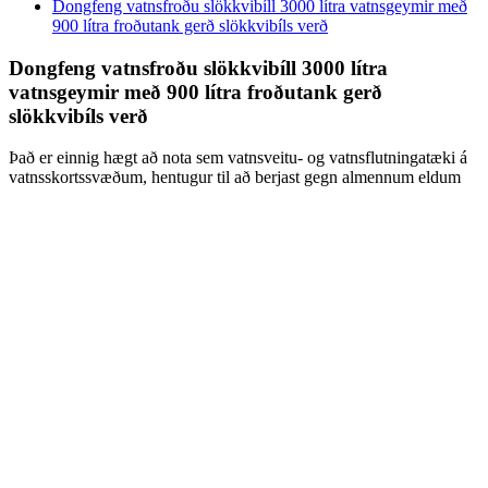
Dongfeng vatnsfroðu slökkvibíll 3000 lítra vatnsgeymir með
900 lítra froðutank gerð slökkvibíls verð
Dongfeng vatnsfroðu slökkvibíll 3000 lítra
vatnsgeymir með 900 lítra froðutank gerð
slökkvibíls verð
Það er einnig hægt að nota sem vatnsveitu- og vatnsflutningatæki á
vatnsskortssvæðum, hentugur til að berjast gegn almennum eldum