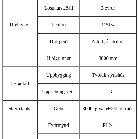
Losunarstaðall
3 evrur
Undirvagn
Kraftur
115kw
Drif gerð
Afturhjóladrifinn
Hjólgrunnur
3800 mm
Uppbygging
Tvöfalt stýrishús
Leigubíll
Uppsetning sætis
2+3
Stærð tanka
Getu
3000kg vatn+900kg froða
Fyrirmynd
PL24