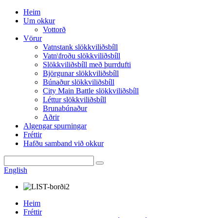
Heim
Um okkur
Vottorð
Vörur
Vatnstank slökkviliðsbíll
Vatn\froðu slökkviliðsbíll
Slökkviliðsbíll með þurrdufti
Björgunar slökkviliðsbíll
Búnaður slökkviliðsbíll
City Main Battle slökkviliðsbíll
Léttur slökkviliðsbíll
Brunabúnaður
Aðrir
Algengar spurningar
Fréttir
Hafðu samband við okkur
English
Heim
Fréttir