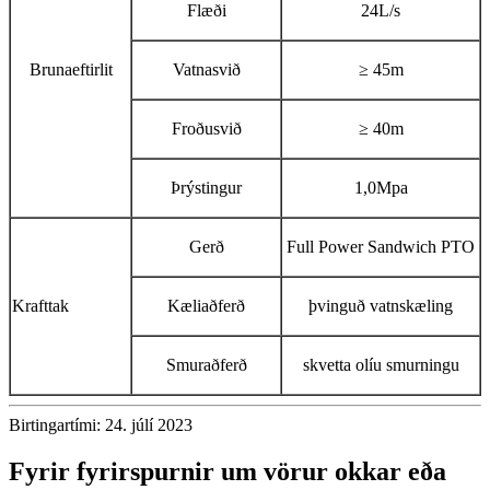
Flæði
24L/s
Brunaeftirlit
Vatnasvið
≥ 45m
Froðusvið
≥ 40m
Þrýstingur
1,0Mpa
Gerð
Full Power Sandwich PTO
Krafttak
Kæliaðferð
þvinguð vatnskæling
Smuraðferð
skvetta olíu smurningu
Birtingartími: 24. júlí 2023
Fyrir fyrirspurnir um vörur okkar eða